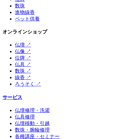
数珠
進物線香
ペット供養
オンラインショップ
仏壇
↗
仏像
↗
位牌
↗
仏具
↗
数珠
↗
線香
↗
ろうそく
↗
サービス
仏壇修理・洗濯
仏具修理
仏壇移動・引越
数珠・腕輪修理
各種講座・セミナー