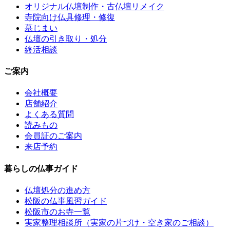
オリジナル仏壇制作・古仏壇リメイク
寺院向け仏具修理・修復
墓じまい
仏壇の引き取り・処分
終活相談
ご案内
会社概要
店舗紹介
よくある質問
読みもの
会員証のご案内
来店予約
暮らしの仏事ガイド
仏壇処分の進め方
松阪の仏事風習ガイド
松阪市のお寺一覧
実家整理相談所（実家の片づけ・空き家のご相談）