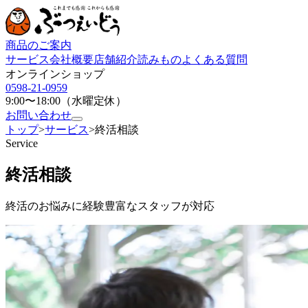
商品のご案内
サービス
会社概要
店舗紹介
読みもの
よくある質問
オンラインショップ
0598-21-0959
9:00〜18:00（水曜定休）
お問い合わせ
トップ
>
サービス
>
終活相談
Service
終活相談
終活のお悩みに経験豊富なスタッフが対応