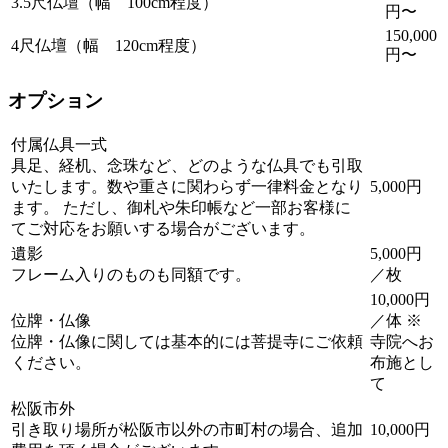
3.5尺仏壇（幅 100cm程度）
円〜
150,000
4尺仏壇（幅 120cm程度）
円〜
オプション
付属仏具一式
具足、経机、念珠など、どのような仏具でも引取
いたします。数や重さに関わらず一律料金となり
5,000円
ます。 ただし、御札や朱印帳など一部お客様に
てご対応をお願いする場合がございます。
遺影
5,000円
フレーム入りのものも同額です。
／枚
10,000円
位牌・仏像
／体 ※
位牌・仏像に関しては基本的には菩提寺にご依頼
寺院へお
ください。
布施とし
て
松阪市外
引き取り場所が松阪市以外の市町村の場合、追加
10,000円