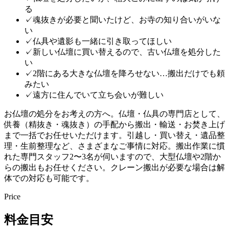
る
✓
魂抜きが必要と聞いたけど、お寺の知り合いがいな
い
✓
仏具や遺影も一緒に引き取ってほしい
✓
新しい仏壇に買い替えるので、古い仏壇を処分した
い
✓
2階にある大きな仏壇を降ろせない…搬出だけでも頼
みたい
✓
遠方に住んでいて立ち会いが難しい
お仏壇の処分をお考えの方へ。仏壇・仏具の専門店として、
供養（精抜き・魂抜き）の手配から搬出・輸送・お焚き上げ
まで一括でお任せいただけます。引越し・買い替え・遺品整
理・生前整理など、さまざまなご事情に対応。搬出作業に慣
れた専門スタッフ2〜3名が伺いますので、大型仏壇や2階か
らの搬出もお任せください。クレーン搬出が必要な場合は解
体での対応も可能です。
Price
料金目安