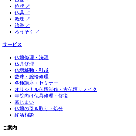
位牌
↗
仏具
↗
数珠
↗
線香
↗
ろうそく
↗
サービス
仏壇修理・洗濯
仏具修理
仏壇移動・引越
数珠・腕輪修理
各種講座・セミナー
オリジナル仏壇制作・古仏壇リメイク
寺院向け仏具修理・修復
墓じまい
仏壇の引き取り・処分
終活相談
ご案内