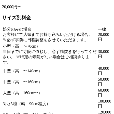
20,000円〜
サイズ別料金
処分のみの場合
一律
お客様にて店頭までお持ち込みいただける場合。
20,000
円
※必ず事前に日程調整をさせていただきます。
小型（高 〜70cm）
当日までに寺院に依頼し、必ず精抜きを行ってくだ
30,000
円
さい。 ※特定の寺院がない場合はご相談承りま
す。
40,000
中型（高 〜140cm）
円
50,000
中型（高 〜160cm）
円
60,000
大型（高 160cm〜）
円
100,000
3尺仏壇（幅 90cm程度）
円
120,000