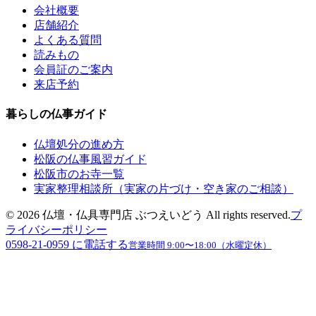
会社概要
店舗紹介
よくある質問
読みもの
会員証のご案内
来店予約
暮らしの仏事ガイド
仏壇処分の進め方
松阪の仏事風習ガイド
松阪市のお寺一覧
実家整理相談所（実家の片づけ・空き家のご相談）
©
2026
仏壇・仏具専門店 ぶつえいどう
All rights reserved.
プ
ライバシーポリシー
0598-21-0959
に電話する
営業時間
9:00〜18:00（水曜定休）