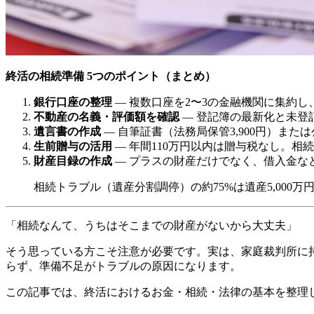
終活の相続準備 5つのポイント（まとめ）
銀行口座の整理
— 複数口座を2〜3の金融機関に集約
不動産の名義・評価額を確認
— 登記簿の最新化と未登
遺言書の作成
— 自筆証書（法務局保管3,900円）ま
生前贈与の活用
— 年間110万円以内は贈与税なし。相
財産目録の作成
— プラスの財産だけでなく、借入金な
相続トラブル（遺産分割調停）の約75%は遺産5,00
「相続なんて、うちはそこまでの財産がないから大丈夫」
そう思っている方こそ注意が必要です。実は、家庭裁判所に持
らず、準備不足がトラブルの原因になります。
この記事では、終活におけるお金・相続・法律の基本を整理