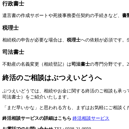
行政書士
遺言書の作成サポートや死後事務委任契約の手続きなど、
書
税理士
相続税の申告が必要な場合は、
税理士
への依頼が必須です。
司法書士
不動産の名義変更（相続登記）は
司法書士
の専門分野です。
終活のご相談はぶつえいどうへ
ぶつえいどうでは、相続やお金に関する終活のご相談も承っ
司法書士）をご紹介いたします。
「まだ早いかな」と思われる方も、まずはお気軽にご相談く
終活相談サービスの詳細はこちら
終活相談サービス
お電話でのお問い合わせ
TEL:
0598-21-0959