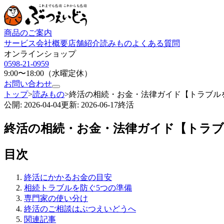
商品のご案内
サービス
会社概要
店舗紹介
読みもの
よくある質問
オンラインショップ
0598-21-0959
9:00〜18:00（水曜定休）
お問い合わせ
トップ
>
読みもの
>
終活の相続・お金・法律ガイド【トラブル
公開:
2026-04-04
更新:
2026-06-17
終活
終活の相続・お金・法律ガイド【トラ
目次
終活にかかるお金の目安
相続トラブルを防ぐ5つの準備
専門家の使い分け
終活のご相談はぶつえいどうへ
関連記事