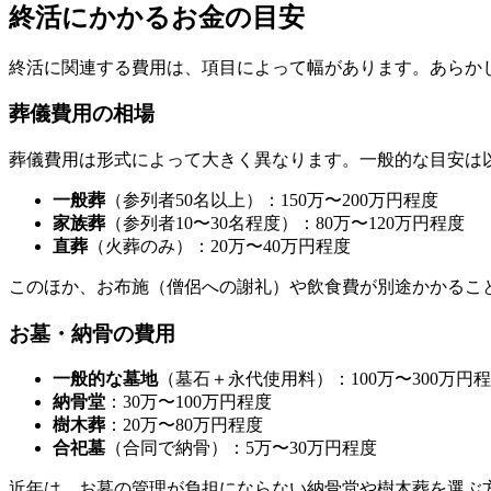
終活にかかるお金の目安
終活に関連する費用は、項目によって幅があります。あらか
葬儀費用の相場
葬儀費用は形式によって大きく異なります。一般的な目安は
一般葬
（参列者50名以上）：150万〜200万円程度
家族葬
（参列者10〜30名程度）：80万〜120万円程度
直葬
（火葬のみ）：20万〜40万円程度
このほか、お布施（僧侶への謝礼）や飲食費が別途かかるこ
お墓・納骨の費用
一般的な墓地
（墓石＋永代使用料）：100万〜300万円
納骨堂
：30万〜100万円程度
樹木葬
：20万〜80万円程度
合祀墓
（合同で納骨）：5万〜30万円程度
近年は、お墓の管理が負担にならない納骨堂や樹木葬を選ぶ