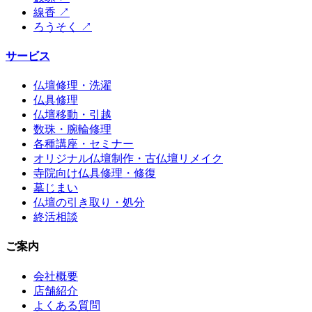
線香
↗
ろうそく
↗
サービス
仏壇修理・洗濯
仏具修理
仏壇移動・引越
数珠・腕輪修理
各種講座・セミナー
オリジナル仏壇制作・古仏壇リメイク
寺院向け仏具修理・修復
墓じまい
仏壇の引き取り・処分
終活相談
ご案内
会社概要
店舗紹介
よくある質問