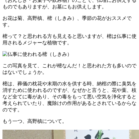
（おんじき・お菓子や飲み物）のことで、仏壇にお供えする
ものでもありますが、お墓にもお供えします。
お花は菊、高野槙、樒（しきみ）、季節の花がおススメで
す。
樒って？と思われる方も見えると思いますが、樒は仏事に使
用されるメジャーな植物です。
この写真を見て、これが樒なんだ！と思われた方も多いので
はないでしょうか。
樒は、葬儀の枕花や末期の水を供する時、納棺の際に臭気を
消すために使われるのですが、なぜかと言うと、花や葉、枝
など全てに毒があり、その毒をもって悪い空気を浄化すると
考えられていたり、魔除けの作用があるとされているからな
のです。
もう一つ、高野槙について。