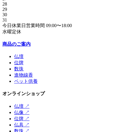
28
29
30
31
今日
休業日
営業時間
09:00〜18:00
水曜定休
商品のご案内
仏壇
位牌
数珠
進物線香
ペット供養
オンラインショップ
仏壇
↗
仏像
↗
位牌
↗
仏具
↗
数珠
↗