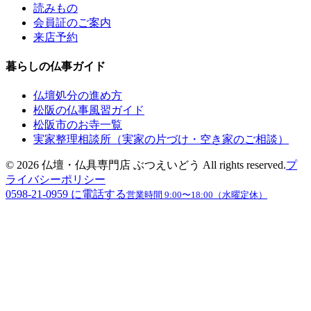
読みもの
会員証のご案内
来店予約
暮らしの仏事ガイド
仏壇処分の進め方
松阪の仏事風習ガイド
松阪市のお寺一覧
実家整理相談所（実家の片づけ・空き家のご相談）
©
2026
仏壇・仏具専門店 ぶつえいどう
All rights reserved.
プ
ライバシーポリシー
0598-21-0959
に電話する
営業時間
9:00〜18:00（水曜定休）