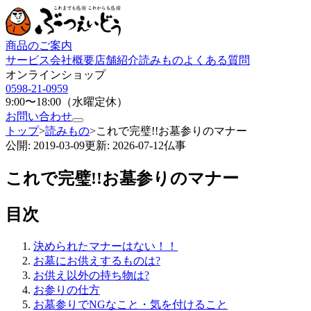
商品のご案内
サービス
会社概要
店舗紹介
読みもの
よくある質問
オンラインショップ
0598-21-0959
9:00〜18:00（水曜定休）
お問い合わせ
トップ
>
読みもの
>
これで完璧!!お墓参りのマナー
公開:
2019-03-09
更新:
2026-07-12
仏事
これで完璧!!お墓参りのマナー
目次
決められたマナーはない！！
お墓にお供えするものは?
お供え以外の持ち物は?
お参りの仕方
お墓参りでNGなこと・気を付けること