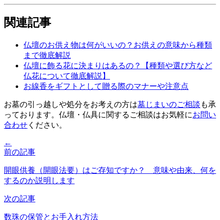
関連記事
仏壇のお供え物は何がいいの？お供えの意味から種類
まで徹底解説
仏壇に飾る花に決まりはあるの？【種類や選び方など
仏花について徹底解説】
お線香をギフトとして贈る際のマナーや注意点
お墓の引っ越しや処分をお考えの方は
墓じまいのご相談
も承
っております。仏壇・仏具に関するご相談はお気軽に
お問い
合わせ
ください。
←
前の記事
開眼供養（開眼法要）はご存知ですか？ 意味や由来、何を
するのか説明します
次の記事
数珠の保管とお手入れ方法