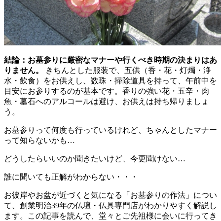
結論：お墓参りに厳密なマナーや行くべき時期の決まりはあ
りません。
きちんとした服装で、五供（香・花・灯燭・浄
水・飲食）をお供えし、数珠・掃除道具を持って、午前中を
目安にお参りするのが基本です。香りの強い花・五辛・肉
魚・墓石へのアルコールは避け、お供えは持ち帰りましょ
う。
お墓参りって何度も行っているけれど、ちゃんとしたマナー
って知らないかも…
どうしたらいいのか聞きたいけど、今更聞けない…
誰に聞いても正解がわからない・・・
お彼岸やお盆が近づくと気になる「お墓参りの作法」につい
て、創業明治39年の仏壇・仏具専門店がわかりやすく解説し
ます。この記事を読んで、堂々とご先祖様に会いに行ってき