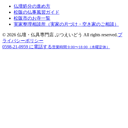
仏壇処分の進め方
松阪の仏事風習ガイド
松阪市のお寺一覧
実家整理相談所（実家の片づけ・空き家のご相談）
©
2026
仏壇・仏具専門店 ぶつえいどう
All rights reserved.
プ
ライバシーポリシー
0598-21-0959
に電話する
営業時間
9:00〜18:00（水曜定休）