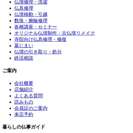
仏壇修理・洗濯
仏具修理
仏壇移動・引越
数珠・腕輪修理
各種講座・セミナー
オリジナル仏壇制作・古仏壇リメイク
寺院向け仏具修理・修復
墓じまい
仏壇の引き取り・処分
終活相談
ご案内
会社概要
店舗紹介
よくある質問
読みもの
会員証のご案内
来店予約
暮らしの仏事ガイド