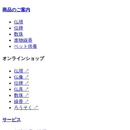
商品のご案内
仏壇
位牌
数珠
進物線香
ペット供養
オンラインショップ
仏壇
↗
仏像
↗
位牌
↗
仏具
↗
数珠
↗
線香
↗
ろうそく
↗
サービス