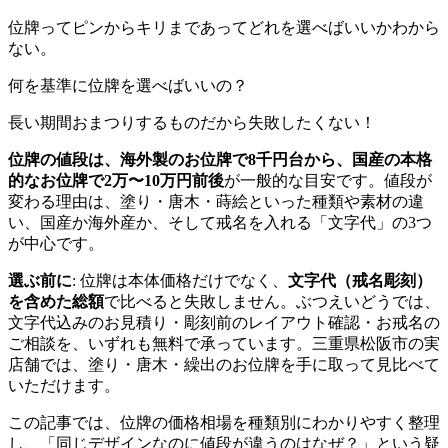
位牌ってピンからキリまであってどれを選べばいいかわから
ない。
何を基準に位牌を選べばいいの？
長い期間おまつりするものだから失敗したくない！
位牌の値段は、海外製のお位牌で8千円台から、国産の本格
的なお位牌で2万〜10万円前後
が一般的な目安です。値段が
変わる理由は、塗り・唐木・蒔絵といった種類や素材の違
い、国産か海外産か、そして戒名を入れる「文字代」の3つ
が中心です。
選ぶ前に
: 位牌は本体価格だけでなく、
文字代（戒名彫刻）
を含めた総額
で比べると失敗しません。ぶつえいどうでは、
文字代込みのお見積り・彫刻前のレイアウト確認・お戒名の
ご相談を、いずれも無料で承っています。三重県松阪市の実
店舗では、塗り・唐木・繰出のお位牌を手に取って見比べて
いただけます。
この記事では、位牌の価格相場を種類別にわかりやすく整理
し、「同じデザインなのに値段が違うのはなぜ？」という疑