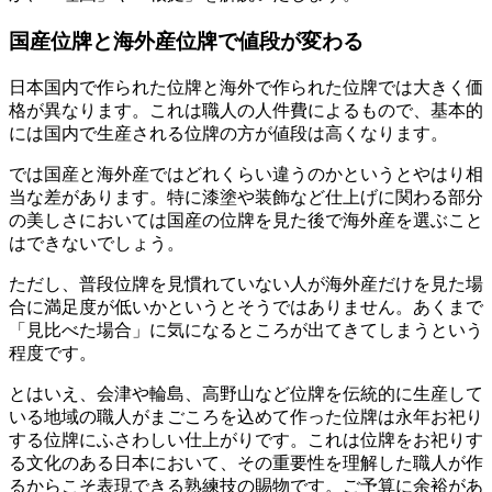
国産位牌と海外産位牌で値段が変わる
日本国内で作られた位牌と海外で作られた位牌では大きく価
格が異なります。これは職人の人件費によるもので、基本的
には国内で生産される位牌の方が値段は高くなります。
では国産と海外産ではどれくらい違うのかというとやはり相
当な差があります。特に漆塗や装飾など仕上げに関わる部分
の美しさにおいては国産の位牌を見た後で海外産を選ぶこと
はできないでしょう。
ただし、普段位牌を見慣れていない人が海外産だけを見た場
合に満足度が低いかというとそうではありません。あくまで
「見比べた場合」に気になるところが出てきてしまうという
程度です。
とはいえ、会津や輪島、高野山など位牌を伝統的に生産して
いる地域の職人がまごころを込めて作った位牌は永年お祀り
する位牌にふさわしい仕上がりです。これは位牌をお祀りす
る文化のある日本において、その重要性を理解した職人が作
るからこそ表現できる熟練技の賜物です。ご予算に余裕があ