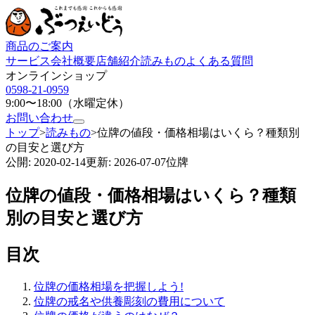
商品のご案内
サービス
会社概要
店舗紹介
読みもの
よくある質問
オンラインショップ
0598-21-0959
9:00〜18:00（水曜定休）
お問い合わせ
トップ
>
読みもの
>
位牌の値段・価格相場はいくら？種類別
の目安と選び方
公開:
2020-02-14
更新:
2026-07-07
位牌
位牌の値段・価格相場はいくら？種類
別の目安と選び方
目次
位牌の価格相場を把握しよう!
位牌の戒名や供養彫刻の費用について