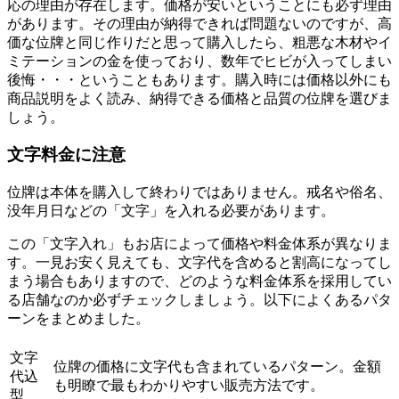
応の理由が存在します。価格が安いということにも必ず理由
があります。その理由が納得できれば問題ないのですが、高
価な位牌と同じ作りだと思って購入したら、粗悪な木材やイ
ミテーションの金を使っており、数年でヒビが入ってしまい
後悔・・・ということもあります。購入時には価格以外にも
商品説明をよく読み、納得できる価格と品質の位牌を選びま
しょう。
文字料金に注意
位牌は本体を購入して終わりではありません。戒名や俗名、
没年月日などの「文字」を入れる必要があります。
この「文字入れ」もお店によって価格や料金体系が異なりま
す。一見お安く見えても、文字代を含めると割高になってし
まう場合もありますので、どのような料金体系を採用してい
る店舗なのか必ずチェックしましょう。以下によくあるパタ
ーンをまとめました。
文字
位牌の価格に文字代も含まれているパターン。金額
代込
も明瞭で最もわかりやすい販売方法です。
型