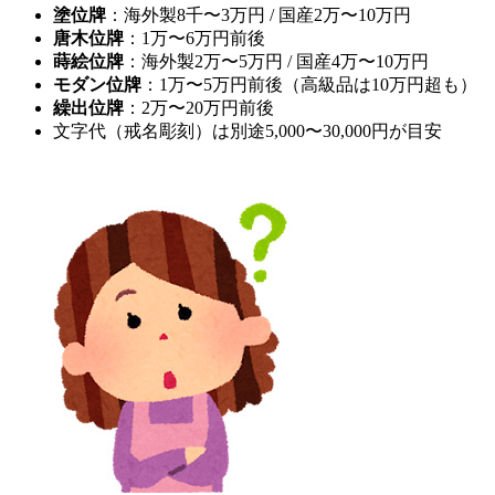
塗位牌
：海外製8千〜3万円 / 国産2万〜10万円
唐木位牌
：1万〜6万円前後
蒔絵位牌
：海外製2万〜5万円 / 国産4万〜10万円
モダン位牌
：1万〜5万円前後（高級品は10万円超も）
繰出位牌
：2万〜20万円前後
文字代（戒名彫刻）は別途5,000〜30,000円が目安