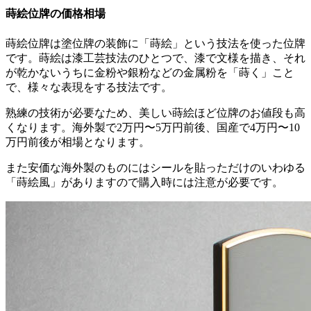
蒔絵位牌の価格相場
蒔絵位牌は塗位牌の装飾に「蒔絵」という技法を使った位牌
です。蒔絵は漆工芸技法のひとつで、漆で文様を描き、それ
が乾かないうちに金粉や銀粉などの金属粉を「蒔く」こと
で、様々な表現をする技法です。
熟練の技術が必要なため、美しい蒔絵ほど位牌のお値段も高
くなります。海外製で2万円〜5万円前後、国産で4万円〜10
万円前後が相場となります。
また安価な海外製のものにはシールを貼っただけのいわゆる
「蒔絵風」がありますので購入時には注意が必要です。