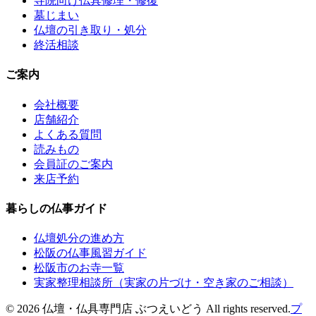
寺院向け仏具修理・修復
墓じまい
仏壇の引き取り・処分
終活相談
ご案内
会社概要
店舗紹介
よくある質問
読みもの
会員証のご案内
来店予約
暮らしの仏事ガイド
仏壇処分の進め方
松阪の仏事風習ガイド
松阪市のお寺一覧
実家整理相談所（実家の片づけ・空き家のご相談）
©
2026
仏壇・仏具専門店 ぶつえいどう
All rights reserved.
プ