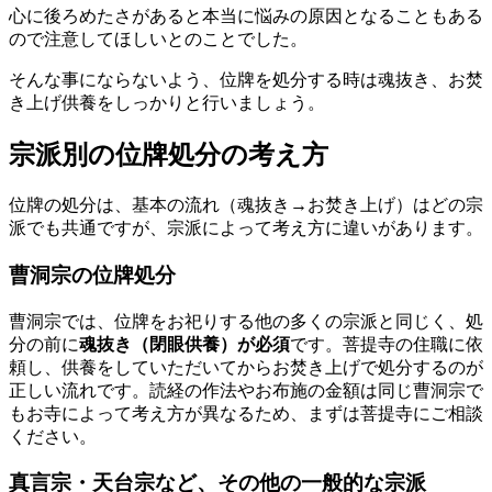
心に後ろめたさがあると本当に悩みの原因となることもある
ので注意してほしいとのことでした。
そんな事にならないよう、位牌を処分する時は魂抜き、お焚
き上げ供養をしっかりと行いましょう。
宗派別の位牌処分の考え方
位牌の処分は、基本の流れ（魂抜き→お焚き上げ）はどの宗
派でも共通ですが、宗派によって考え方に違いがあります。
曹洞宗の位牌処分
曹洞宗では、位牌をお祀りする他の多くの宗派と同じく、処
分の前に
魂抜き（閉眼供養）が必須
です。菩提寺の住職に依
頼し、供養をしていただいてからお焚き上げで処分するのが
正しい流れです。読経の作法やお布施の金額は同じ曹洞宗で
もお寺によって考え方が異なるため、まずは菩提寺にご相談
ください。
真言宗・天台宗など、その他の一般的な宗派