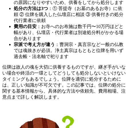
の原因になりやすいため、供養をしてから処分します
処分の方法は3つ
：① 菩提寺（お墓のあるお寺）に依
頼 ② 位牌を購入した仏壇店に相談 ③ 供養付きの処分
代行業者に依頼
費用の目安
：お寺へのお布施は数千円〜10万円ほどと
幅があり、仏壇店・代行業者は別途処分料がかかる場
合があります
宗派で考え方が違う
：曹洞宗・真言宗など一般の仏教
では魂抜きが必須。浄土真宗はもともと位牌を用いず
過去帳・法名軸で祀ります
位牌は故人の魂を大切に供養するものですが、継ぎ手がいな
い場合や終活の一環としてどうしても処分しないといけない
タイミングもあるでしょう。位牌を適切に処分するために
は、正しい知識が不可欠です。この記事では、位牌の処分に
関する基本情報から、具体的な方法や依頼先、費用相場、注
意点まで詳しく解説します。