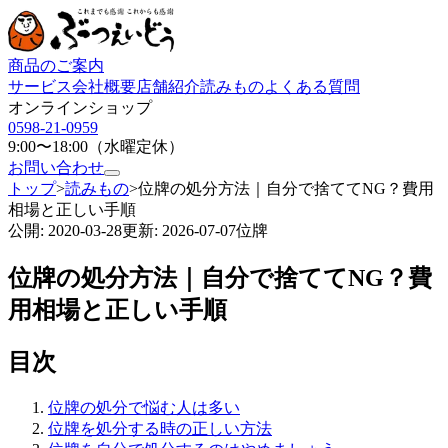
商品のご案内
サービス
会社概要
店舗紹介
読みもの
よくある質問
オンラインショップ
0598-21-0959
9:00〜18:00（水曜定休）
お問い合わせ
トップ
>
読みもの
>
位牌の処分方法｜自分で捨ててNG？費用
相場と正しい手順
公開:
2020-03-28
更新:
2026-07-07
位牌
位牌の処分方法｜自分で捨ててNG？費
用相場と正しい手順
目次
位牌の処分で悩む人は多い
位牌を処分する時の正しい方法