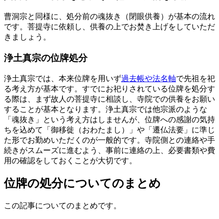
曹洞宗と同様に、処分前の魂抜き（閉眼供養）が基本の流れ
です。菩提寺に依頼し、供養の上でお焚き上げをしていただ
きましょう。
浄土真宗の位牌処分
浄土真宗では、本来位牌を用いず
過去帳や法名軸
で先祖を祀
る考え方が基本です。すでにお祀りされている位牌を処分す
る際は、まず故人の菩提寺に相談し、寺院での供養をお願い
することが基本となります。浄土真宗では他宗派のような
「魂抜き」という考え方はしませんが、位牌への感謝の気持
ちを込めて「御移徙（おわたまし）」や「遷仏法要」に準じ
た形でお勤めいただくのが一般的です。寺院側との連絡や手
続きがスムーズに進むよう、事前に連絡の上、必要書類や費
用の確認をしておくことが大切です。
位牌の処分についてのまとめ
この記事についてのまとめです。