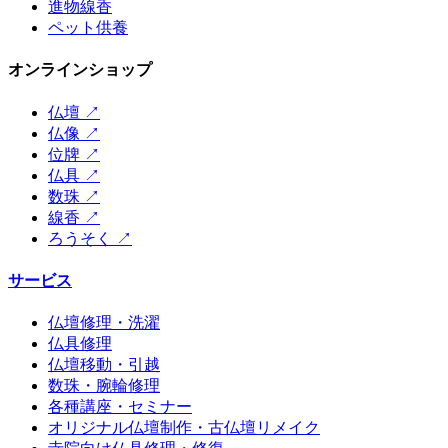
進物線香
ペット供養
オンラインショップ
仏壇
↗
仏像
↗
位牌
↗
仏具
↗
数珠
↗
線香
↗
ろうそく
↗
サービス
仏壇修理・洗濯
仏具修理
仏壇移動・引越
数珠・腕輪修理
各種講座・セミナー
オリジナル仏壇制作・古仏壇リメイク